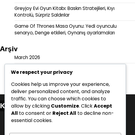
Greyjoy Evi Oyun Kitabı: Baskın Stratejileri, Kıyı
Kontrolü, Sürpriz Saldırılar
Game Of Thrones Masa Oyunu: Yedi oyunculu
senaryo, Denge etkileri, Oynanış ayarlamaları
Arşiv
March 2026
February 2026
We respect your privacy
Cookies help us improve your experience,
deliver personalized content, and analyze
traffic. You can choose which cookies to
Kategoriler
allow by clicking
Customize
. Click
Accept
All
to consent or
Reject All
to decline non-
Ev Ev Açılış Oyun Kitapları
essential cookies.
Kurulum ve Kuralların Açıklamaları