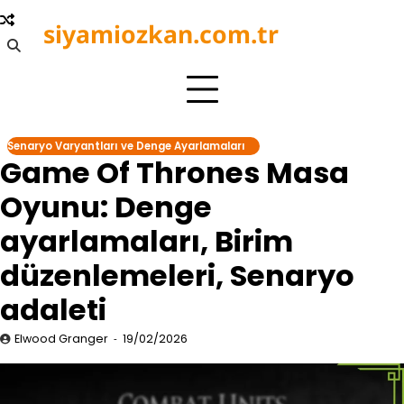
Skip
siyamiozkan.com.tr
to
content
Senaryo Varyantları ve Denge Ayarlamaları
Game Of Thrones Masa
Oyunu: Denge
ayarlamaları, Birim
düzenlemeleri, Senaryo
adaleti
Elwood Granger
19/02/2026