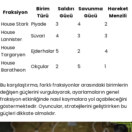
Birim
Saldırı
Savunma
Hareket
Fraksiyon
Türü
Gücü
Gücü
Menzili
House Stark
Piyade
3
4
2
House
Süvari
4
3
3
Lannister
House
Ejderhalar
5
2
4
Targaryen
House
Okçular
2
5
1
Baratheon
Bu karşılaştırma, farklı fraksiyonlar arasındaki birimlerin
değişen güçlerini vurgulayarak, ayarlamaların genel
fraksiyon etkinliğinde nasıl kaymalara yol açabileceğini
göstermektedir. Oyuncular, stratejilerini geliştirirken bu
güçleri dikkate almalıdır.