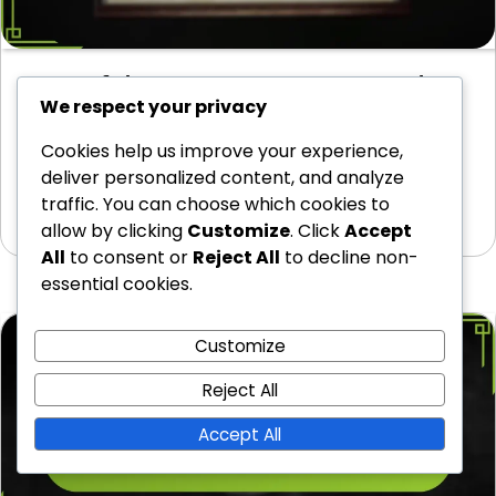
Game Of Thrones Masa Oyunu: Mevsimsel
We respect your privacy
senaryolar, Kış etkileri, Kaynak değişiklikleri
Game of Thrones masa oyunu, Westeros’un değişen
Cookies help us improve your experience,
mevsimlerini yansıtan benzersiz oyun unsurları sunan
deliver personalized content, and analyze
mevsimsel senaryolar…
traffic. You can choose which cookies to
09/03/2026
allow by clicking
Customize
. Click
Accept
All
to consent or
Reject All
to decline non-
essential cookies.
Customize
Reject All
Accept All